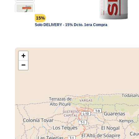
15%
Solo DELIVERY - 15% Dcto. 1era Compra
+
−
Cargando M
Tiendas ...