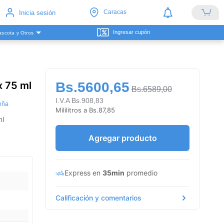
Caracas
Inicia sesión
Ingresar cupón
scota y Otros
x 75 ml
Bs.5600,65
Bs.6589,00
I.V.A Bs.908,83
eña
Mililitros a Bs.87,85
gua 75 ml
Agregar producto
Express en
35min
promedio
Calificación y comentarios