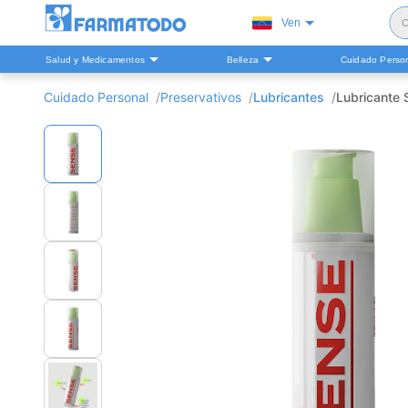
Ven
C
Salud y Medicamentos
Belleza
Cuidado Perso
S
Cuidado Personal
Preservativos
Lubricantes
Lubricante 
H