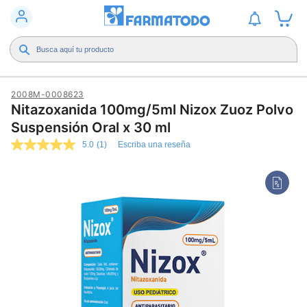
2008M-0008623
Nitazoxanida 100mg/5ml Nizox Zuoz Polvo
Suspensión Oral x 30 ml
5.0
(1)
Escriba una reseña
5.0
de
5
estrellas,
valor
medio
de
valoración.
Read
a
Review.
Enlace
en
la
misma