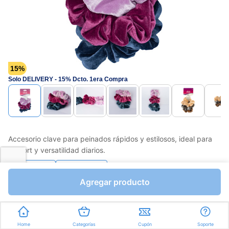
15%
Solo DELIVERY - 15% Dcto. 1era Compra
Accesorio clave para peinados rápidos y estilosos, ideal para
confort y versatilidad diarios.
Favorito
Compartir
Agregar producto
Bs.2987,75
Bs.3515,00
I.V.A Bs.484,83
Unidades a Bs.1171,67
Home
Categorías
Cupón
Soporte