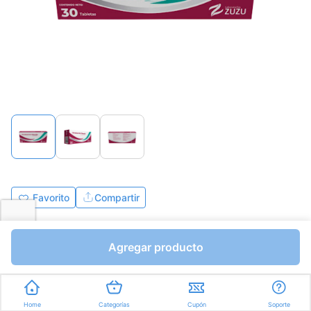
Favorito
Compartir
Bs.4180,00
Agregar producto
Tabletas a Bs.139,33
Express en
35min
promedio
Home
Categorías
Cupón
Soporte