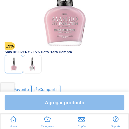
página.
15%
Solo DELIVERY - 15% Dcto. 1era Compra
Favorito
Compartir
Agregar producto
Bs.4220,25
Bs.4965,00
I.V.A Bs.684,83
Mililitros a Bs.367,78
Home
Categorías
Cupón
Soporte