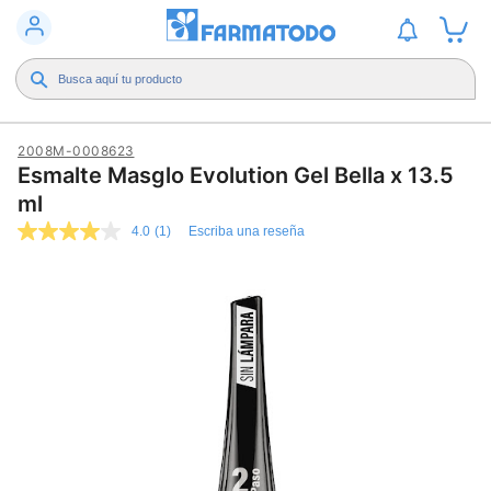
2008M-0008623
Esmalte Masglo Evolution Gel Bella x 13.5
ml
4.0
(1)
Escriba una reseña
4.0
de
5
estrellas,
valor
medio
de
valoración.
Read
a
Review.
Enlace
en
la
misma