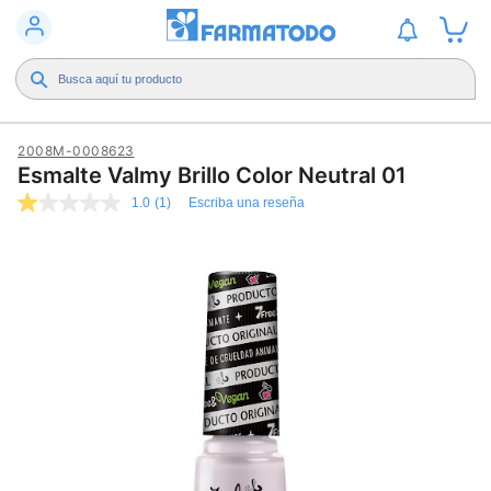
2008M-0008623
Esmalte Valmy Brillo Color Neutral 01
1.0
(1)
Escriba una reseña
1.0
de
5
estrellas,
valor
medio
de
valoración.
Read
a
Review.
Enlace
en
la
misma
página.