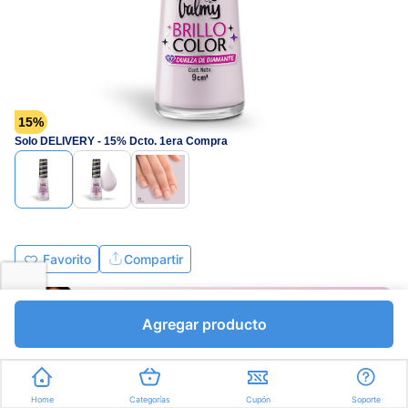
15%
Solo DELIVERY - 15% Dcto. 1era Compra
Favorito
Compartir
Agregar producto
Bs.1272,45
Bs.1497,00
Home
Categorías
Cupón
Soporte