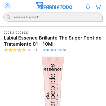
2008M-0008623
Labial Essence Brillante The Super Peptide
Tratamiento 01 - 10Ml
5.0
(1)
Escriba una reseña
5.0
de
5
estrellas,
valor
medio
de
valoración.
Read
a
Review.
Enlace
en
la
misma