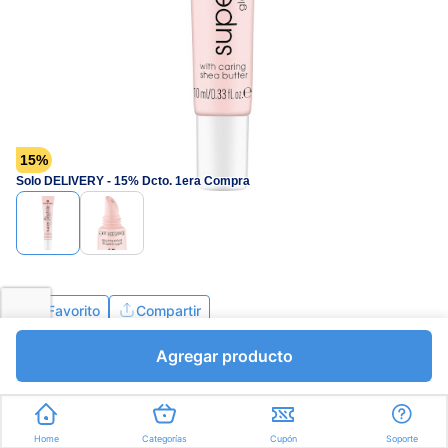
página.
15%
Solo DELIVERY - 15% Dcto. 1era Compra
Favorito
Compartir
Agregar producto
Home
Categorías
Cupón
Soporte