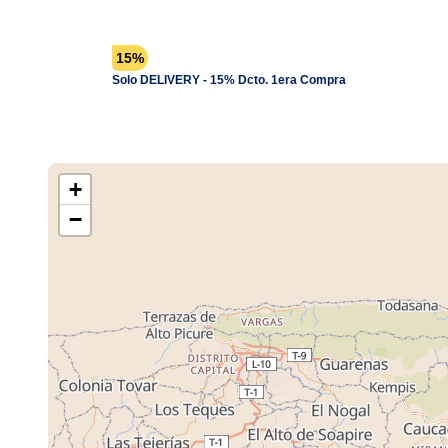
15%
Solo DELIVERY - 15% Dcto. 1era Compra
+
−
Cargando M
Tiendas ...