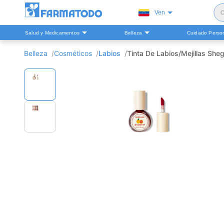
Ven
C
Salud y Medicamentos
Belleza
Cuidado Perso
S
Belleza
Cosméticos
Labios
Tinta De Labios/Mejillas She
H