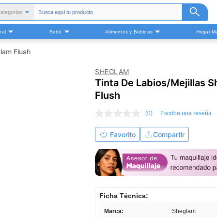
ategorías
Todas
nal
Bebé
Alimentos y Bebidas
Hogar Ma
alud y Medicamentos
Belleza
glam Flush
Cuidado Personal
SHEGLAM
Bebé
Tinta De Labios/Mejillas 
Alimentos y Bebidas
Flush
ogar Mascota y Otros
(0)
Escriba una reseña
Sin
puntuación
Enlace
Favorito
Compartir
en
la
misma
página.
Ficha Técnica:
Marca:
Sheglam