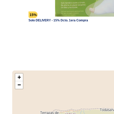
15%
Solo DELIVERY - 15% Dcto. 1era Compra
+
−