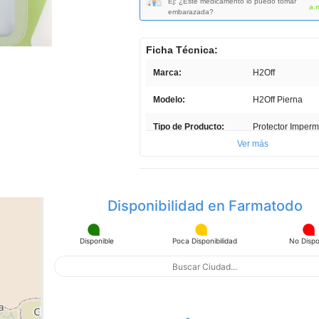
Ej: ¿Este medicamento lo puedo tomar
a.
embarazada?
Ficha Técnica:
Marca:
H2Off
Modelo:
H2Off Pierna
Tipo de Producto:
Protector Imper
Ver más
Cantidad:
1 Unidad
Unidades por paquete:
1
Disponibilidad en Farmatodo
País de Producción:
China
Registro Sanitario:
1941
Disponible
Poca Disponibilidad
No Dispo
Presentación del
Blíster
Producto:
Profundidad ITEM:
21 cm