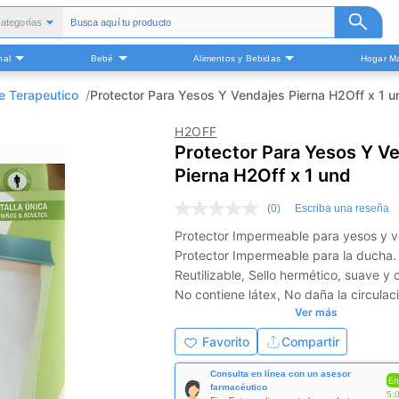
ategorías
Todas
nal
Bebé
Alimentos y Bebidas
Hogar Ma
alud y Medicamentos
Belleza
e Terapeutico
Protector Para Yesos Y Vendajes Pierna H2Off x 1 u
Cuidado Personal
H2OFF
Bebé
Protector Para Yesos Y V
Alimentos y Bebidas
Pierna H2Off x 1 und
ogar Mascota y Otros
(0)
Escriba una reseña
Sin
puntuación
Protector Impermeable para yesos y v
Enlace
Protector Impermeable para la ducha.
en
la
Reutilizable, Sello hermético, suave y
misma
No contiene látex, No daña la circulac
página.
Ver más
sanguínea.
Favorito
Compartir
Consulta en línea con un asesor
En
farmacéutico
5: