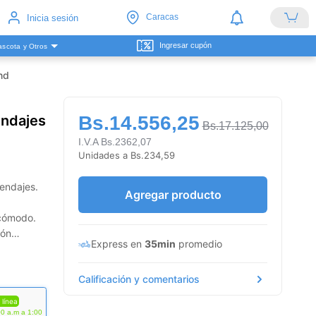
Caracas
Inicia sesión
Ingresar cupón
scota y Otros
nd
endajes
Bs.14.556,25
Bs.17.125,00
I.V.A Bs.2362,07
Unidades a Bs.234,59
endajes.
Agregar producto
 cómodo.
ión
Express en
35min
promedio
Calificación y comentarios
 línea
00 a.m a 1:00