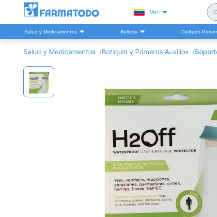
Ven
C
Salud y Medicamentos
Belleza
Cuidado Perso
S
Salud y Medicamentos
Botiquín y Primeros Auxilios
Soport
H