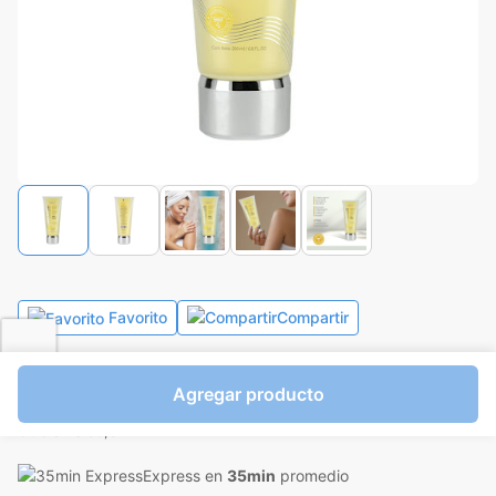
Favorito
Compartir
Bs.6.068,00
Agregar producto
I.V.A Bs.836,97
Otro a Bs.30,34
Express en
35min
promedio