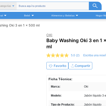
ategorías
Todas
nal
Bebé
Alimentos y Bebidas
Hogar Ma
alud y Medicamentos
Belleza
hing Oki 3 en 1 x 500 ml
Cuidado Personal
OKI
Bebé
Baby Washing Oki 3 en 1 
Alimentos y Bebidas
ml
ogar Mascota y Otros
5.0
(2)
Escriba una rese
5.0
de
5
Favorito
Compartir
estrellas,
valor
medio
Ficha Técnica:
de
valoración.
Marca:
Oki
Read
2
Reviews.
Modelo:
Jabón líquido 3 
Enlace
en
Tipo de Producto:
Jabón líquido