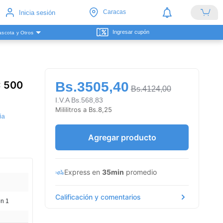
Caracas
Inicia sesión
Ingresar cupón
scota y Otros
x 500
Bs.3505,40
Bs.4124,00
I.V.A Bs.568,83
Mililitros a Bs.8,25
ña
Agregar producto
Express en
35min
promedio
Calificación y comentarios
en 1