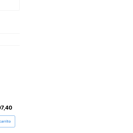
E
07,40
arrito
15%
ivo para ti!
Solo DELIVERY - 15% Dcto. 1era Compra