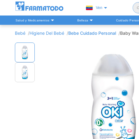
Ven
C
Salud y Medicamentos
Belleza
Cuidado Perso
S
Bebé
Higiene Del Bebé
Bebe Cuidado Personal
Baby Was
H