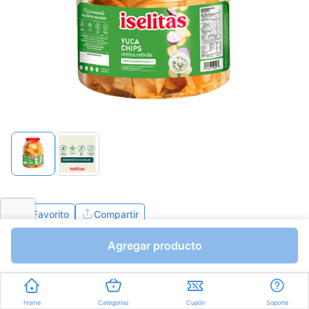
Favorito
Compartir
Agregar producto
Bs.2822,12
I.V.A Bs.389,26
Gramos a Bs.8,06
Home
Categorías
Cupón
Soporte