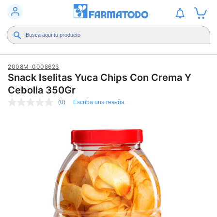
2008M-0008623
Snack Iselitas Yuca Chips Con Crema Y
Cebolla 350Gr
(0)
Escriba una reseña
Sin
puntuación
Enlace
en
la
misma
página.