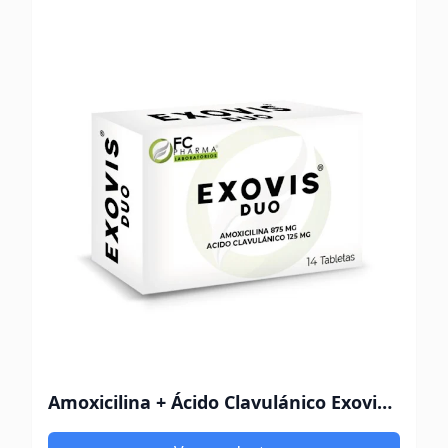
Amoxicilina + Ácido Clavulánico Exovis Duo