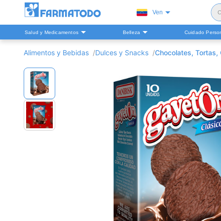
Ven
C
Salud y Medicamentos
Belleza
Cuidado Perso
S
Alimentos y Bebidas
Dulces y Snacks
Chocolates, Tortas, 
H