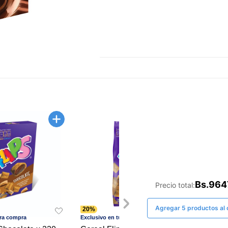
la
misma
página.
Bs.964
Precio total:
Agregar 5 productos al c
20%
20%
era compra
Exclusivo en tu 1era compra
¡Exclus