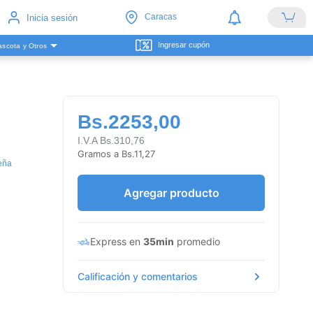
Caracas
Inicia sesión
Ingresar cupón
scota y Otros
n
Bs.2253,00
I.V.A Bs.310,76
Gramos a Bs.11,27
eña
Agregar producto
Express en
35min
promedio
Calificación y comentarios