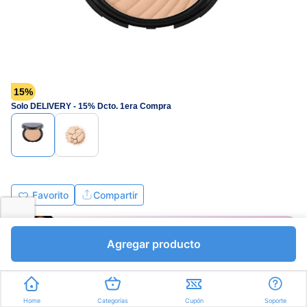
15%
Solo DELIVERY - 15% Dcto. 1era Compra
Favorito
Compartir
Agregar producto
Bs.11.161,35
Bs.13.131,00
Home
Categorías
Cupón
Soporte