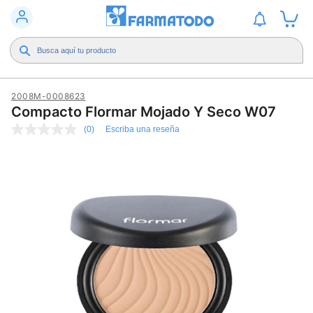
2008M-0008623
Compacto Flormar Mojado Y Seco W07
(0)
Escriba una reseña
Sin
puntuación
Enlace
en
la
misma
página.