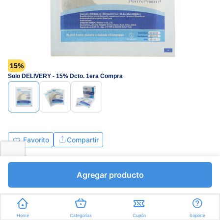
15%
Solo DELIVERY - 15% Dcto. 1era Compra
Favorito
Compartir
Bs.157,25
Bs.185,00
Agregar producto
I.V.A Bs.25,52
Unidades a Bs.185,00
Express en
35min
promedio
Home
Categorías
Cupón
Soporte