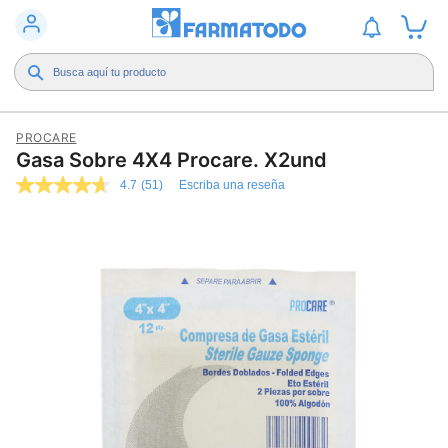
PROCARE
Gasa Sobre 4X4 Procare. X2und
4.7
(51)
Escriba una reseña
4.7
de
5
estrellas,
valor
medio
de
valoración.
Read
51
Reviews.
Enlace
en
la
misma
página.