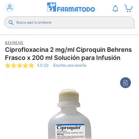
BEHRENS
Ciprofloxacina 2 mg/ml Ciproquin Behrens
Frasco x 200 ml Solución para Infusión
5.0
(3)
Escriba una reseña
5.0
de
5
estrellas,
valor
medio
de
valoración.
Read
3
Reviews.
Enlace
en
la
misma