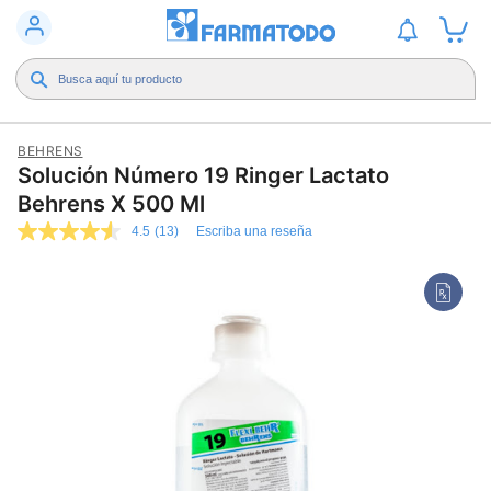
BEHRENS
Solución Número 19 Ringer Lactato
Behrens X 500 Ml
4.5
(13)
Escriba una reseña
4.5
de
5
estrellas,
valor
medio
de
valoración.
Read
13
Reviews.
Enlace
en
la
misma