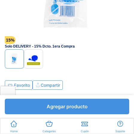
15%
Solo DELIVERY - 15% Dcto. 1era Compra
Favorito
Compartir
Bs.141,95
Bs.167,00
Agregar producto
I.V.A Bs.23,03
Unidades a Bs.167,00
Express en
35min
promedio
Home
Categorías
Cupón
Soporte