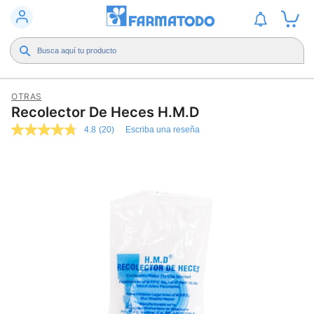
OTRAS
Recolector De Heces H.M.D
4.8
(20)
Escriba una reseña
4.8
de
5
estrellas,
valor
medio
de
valoración.
Read
20
Reviews.
Enlace
en
la
misma
página.