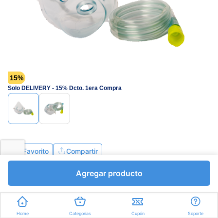
página.
15%
Solo DELIVERY - 15% Dcto. 1era Compra
Favorito
Compartir
Agregar producto
Bs.1644,75
Bs.1935,00
I.V.A Bs.266,90
Unidades a Bs.1935,00
Home
Categorías
Cupón
Soporte