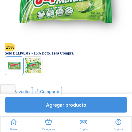
página.
15%
Solo DELIVERY - 15% Dcto. 1era Compra
Favorito
Compartir
Agregar producto
Bs.726,75
Bs.855,00
I.V.A Bs.117,93
Gramos a Bs.4,28
Home
Categorías
Cupón
Soporte