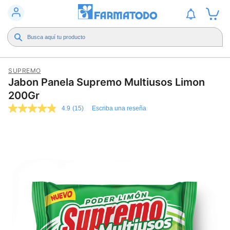
SUPREMO
Jabon Panela Supremo Multiusos Limon
200Gr
4.9
(15)
Escriba una reseña
4.9
de
5
estrellas,
valor
medio
de
valoración.
Read
15
Reviews.
Enlace
en
la
misma