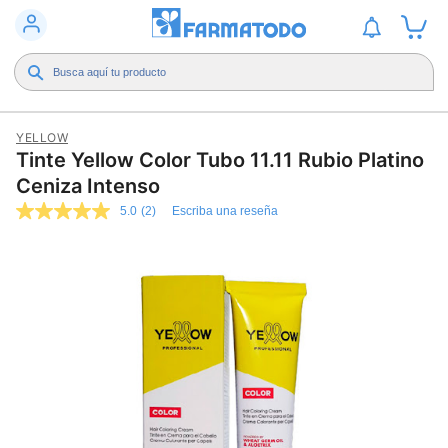
YELLOW
Tinte Yellow Color Tubo 11.11 Rubio Platino
Ceniza Intenso
5.0
(2)
Escriba una reseña
5.0
de
5
estrellas,
valor
medio
de
valoración.
Read
2
Reviews.
Enlace
en
la
misma