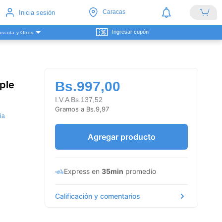
Caracas
Inicia sesión
Ingresar cupón
scota y Otros
iple
Bs.997,00
I.V.A Bs.137,52
Gramos a Bs.9,97
ña
Agregar producto
Express en
35min
promedio
Calificación y comentarios