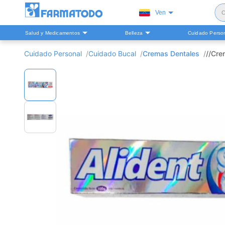
Ven
C
Salud y Medicamentos
Belleza
Cuidado Perso
S
Cuidado Personal
Cuidado Bucal
Cremas Dentales
//Cre
H