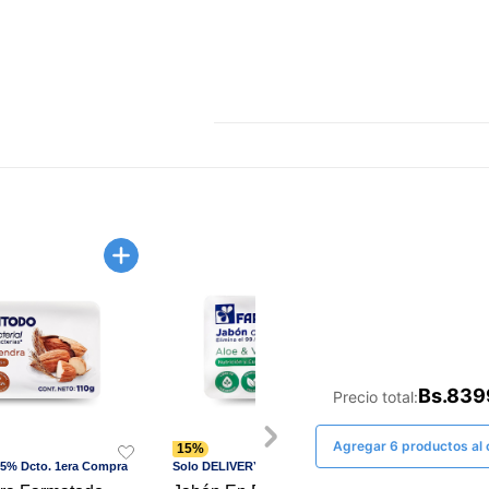
la
misma
página.
Bs.839
Precio total:
Agregar 6 productos al c
15%
15%
15% Dcto. 1era Compra
Solo DELIVERY - 15% Dcto. 1era Compra
Solo D