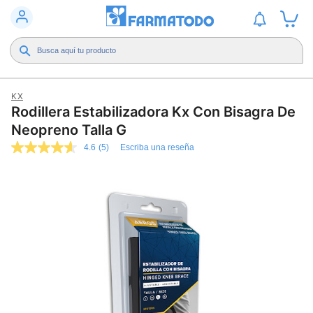
KX
Rodillera Estabilizadora Kx Con Bisagra De
Neopreno Talla G
4.6
(5)
Escriba una reseña
4.6
de
5
estrellas,
valor
medio
de
valoración.
Read
5
Reviews.
Enlace
en
la
misma