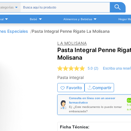
ategorías
Todas
nal
Bebé
Alimentos y Bebidas
Hogar Ma
alud y Medicamentos
Belleza
es Especiales
Pasta Integral Penne Rigate La Molisana
Cuidado Personal
LA MOLISANA
Bebé
Pasta Integral Penne Riga
Alimentos y Bebidas
Molisana
ogar Mascota y Otros
5.0
(2)
Escriba una rese
5.0
de
Pasta integral
5
estrellas,
Favorito
Compartir
valor
medio
de
Consulta en línea con un asesor
En
valoración.
farmacéutico
5:
Read
Ej: ¿Este medicamento lo puedo tomar
a.
embarazada?
2
Reviews.
Enlace
en
Ficha Técnica: