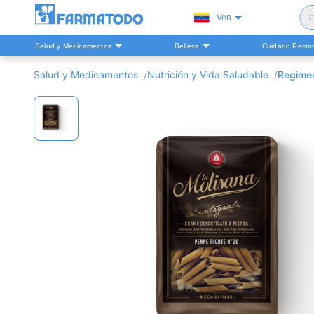
Ven
C
Salud y Medicamentos
Belleza
Cuidado Perso
S
Salud y Medicamentos
Nutrición y Vida Saludable
Regimen
H