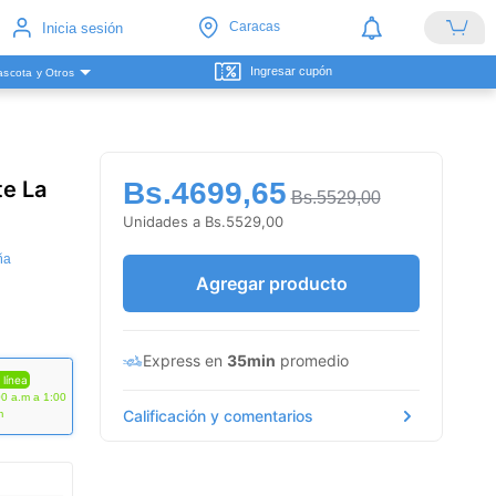
Caracas
Inicia sesión
Ingresar cupón
scota y Otros
te La
Bs.4699,65
Bs.5529,00
Unidades a Bs.5529,00
ña
Agregar producto
Express en
35min
promedio
 línea
00 a.m a 1:00
Calificación y comentarios
m