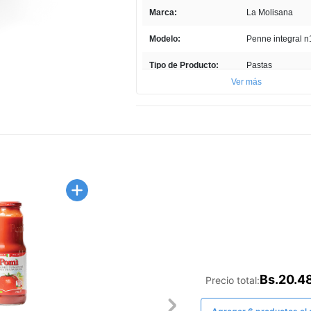
la
misma
Marca:
La Molisana
página.
Modelo:
Penne integral n
Tipo de Producto:
Pastas
Ver más
Cantidad:
500gr
País de Producción:
Italia
Presentación del
Bolsas
Producto:
Bs.20.4
Precio total: