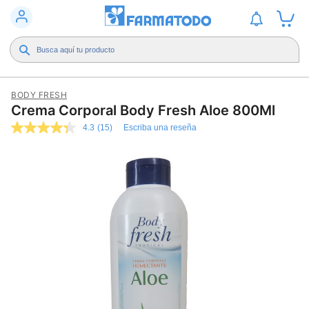
BODY FRESH
Crema Corporal Body Fresh Aloe 800Ml
4.3
(15)
Escriba una reseña
4.3
de
5
estrellas,
valor
medio
de
valoración.
Read
15
Reviews.
Enlace
en
la
misma
página.