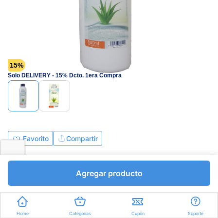
15%
Solo DELIVERY - 15% Dcto. 1era Compra
Favorito
Compartir
Bs.3242,75
Bs.3815,00
Agregar producto
I.V.A Bs.526,21
Mililitros a Bs.4,77
Express en
35min
promedio
Home
Categorías
Cupón
Soporte