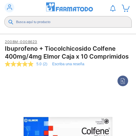
2008M-0008623
Ibuprofeno + Tiocolchicosido Colfene
400mg/4mg Elmor Caja x 10 Comprimidos
5.0
(2)
Escriba una reseña
5.0
de
5
estrellas,
valor
medio
de
valoración.
Read
2
Reviews.
Enlace
en
la
misma