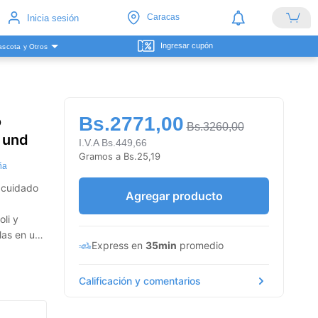
Caracas
Inicia sesión
Ingresar cupón
scota y Otros
o
Bs.2771,00
Bs.3260,00
3 und
I.V.A Bs.449,66
Gramos a Bs.25,19
ña
l cuidado
Agregar producto
li y
las en un
Express en
35min
promedio
Calificación y comentarios