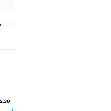
r
E
52,30