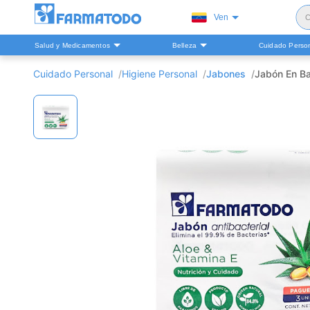
Ven
C
Salud y Medicamentos
Belleza
Cuidado Perso
S
Cuidado Personal
Higiene Personal
Jabones
Jabón En Ba
H