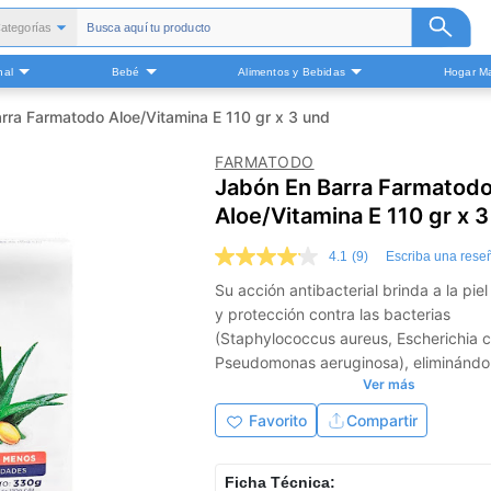
ategorías
Todas
nal
Bebé
Alimentos y Bebidas
Hogar Ma
alud y Medicamentos
Belleza
rra Farmatodo Aloe/Vitamina E 110 gr x 3 und
Cuidado Personal
FARMATODO
Bebé
Jabón En Barra Farmatod
Alimentos y Bebidas
Aloe/Vitamina E 110 gr x 
ogar Mascota y Otros
4.1
(9)
Escriba una rese
4.1
de
Su acción antibacterial brinda a la pie
5
y protección contra las bacterias
estrellas,
valor
(Staphylococcus aureus, Escherichia co
medio
Pseudomonas aeruginosa), eliminándo
de
Ver más
valoración.
99.9% durante el uso del producto.
Read
Favorito
Compartir
9
Reviews.
Enlace
en
Ficha Técnica: