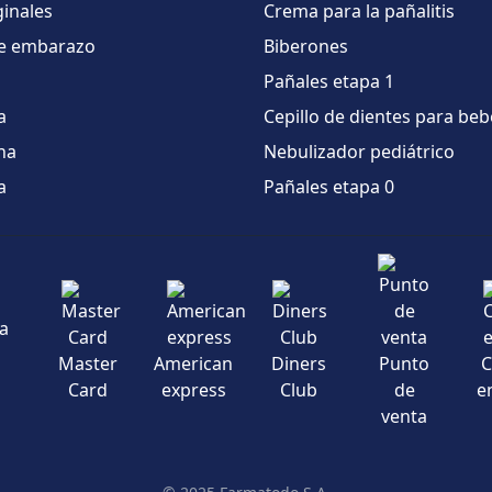
inales
Crema para la pañalitis
e embarazo
Biberones
Pañales etapa 1
a
Cepillo de dientes para beb
na
Nebulizador pediátrico
a
Pañales etapa 0
Master
American
Diners
Punto
C
Card
express
Club
de
e
venta