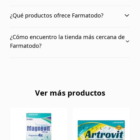
En nuestra sección Mundo Ofertas podrás
encontrar todos los productos que tenemos en
¿Qué productos ofrece Farmatodo?
ofertas.
Encontrarás productos de farmacia, hasta
productos de despensa como tortillas, gaseosas y
¿Cómo encuentro la tienda más cercana de
mucho más. Es decir, que puedes adquirir todo en
Farmatodo?
un solo lugar y a un clic de distancia.
En la sección nuestras tiendas puedes buscar y
ubicar cada una de nuestras tiendas en Venezuela
Ver más productos