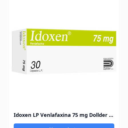
Idoxen LP Venlafaxina 75 mg Dollder x 30 Cápsulas