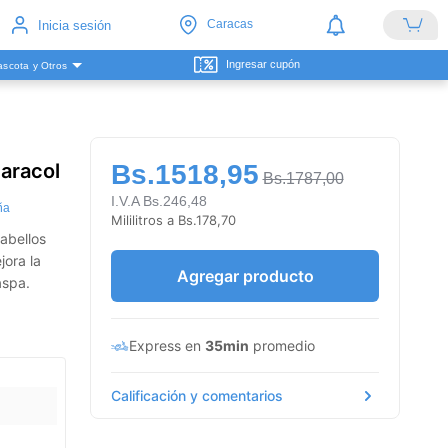
Caracas
Inicia sesión
Ingresar cupón
scota y Otros
aracol
Bs.1518,95
Bs.1787,00
I.V.A Bs.246,48
ña
Mililitros a Bs.178,70
abellos
jora la
Agregar producto
aspa.
Express en
35min
promedio
Calificación y comentarios