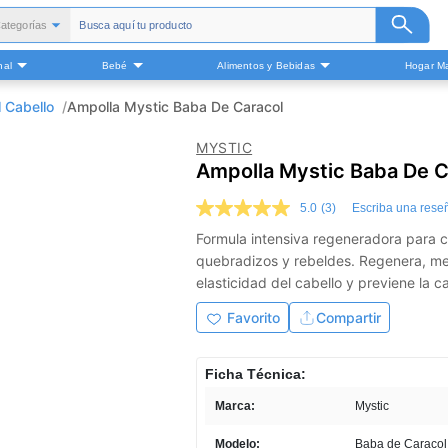
ategorías
Todas
nal
Bebé
Alimentos y Bebidas
Hogar Ma
alud y Medicamentos
Belleza
l Cabello
Ampolla Mystic Baba De Caracol
Cuidado Personal
MYSTIC
Bebé
Ampolla Mystic Baba De C
Alimentos y Bebidas
5.0
(3)
Escriba una rese
ogar Mascota y Otros
5.0
de
Formula intensiva regeneradora para c
5
quebradizos y rebeldes. Regenera, me
estrellas,
valor
elasticidad del cabello y previene la c
medio
de
Favorito
Compartir
valoración.
Read
3
Reviews.
Ficha Técnica:
Enlace
en
Marca:
Mystic
la
misma
Modelo:
Baba de Caracol