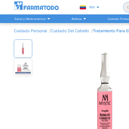
Ven
C
Salud y Medicamentos
Belleza
Cuidado Perso
S
Cuidado Personal
Cuidado Del Cabello
Tratamiento Para E
H