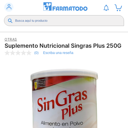
OTRAS
Suplemento Nutricional Singras Plus 250G
(0)
Escriba una reseña
Sin
puntuación
Enlace
en
la
misma
página.