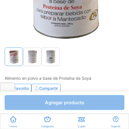
Alimento en polvo a base de Proteína de Soya
Favorito
Compartir
Agregar producto
Bs.33.732,25
Bs.39.685,00
I.V.A Bs.5473,79
Unidades a Bs.158,74
Home
Categorías
Cupón
Soporte