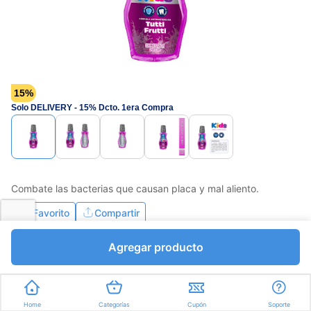
15%
Solo DELIVERY - 15% Dcto. 1era Compra
Combate las bacterias que causan placa y mal aliento.
Favorito
Compartir
Agregar producto
Bs.2741,25
Bs.3225,00
I.V.A Bs.444,83
Mililitros a Bs.12,90
Home
Categorías
Cupón
Soporte