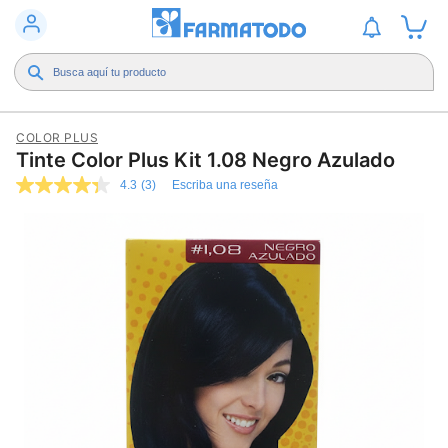
COLOR PLUS
Tinte Color Plus Kit 1.08 Negro Azulado
4.3
(3)
Escriba una reseña
4.3
de
5
estrellas,
valor
medio
de
valoración.
Read
3
Reviews.
Enlace
en
la
misma
página.