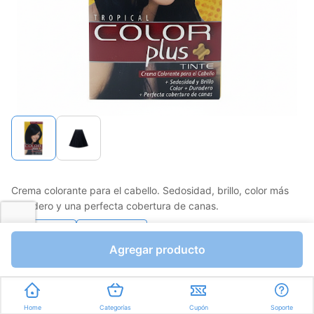
Crema colorante para el cabello. Sedosidad, brillo, color más
duradero y una perfecta cobertura de canas.
Favorito
Compartir
Agregar producto
Bs.2598,45
Bs.3057,00
I.V.A Bs.421,66
Unidades a Bs.3057,00
Home
Categorías
Cupón
Soporte