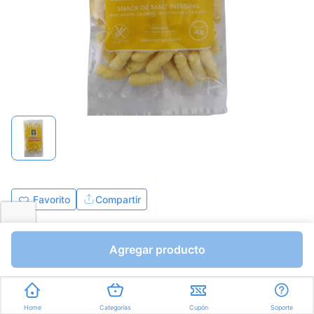
Favorito
Compartir
Bs.1375,00
Agregar producto
I.V.A Bs.189,66
Unidades a Bs.34,38
Express en
35min
promedio
Home
Categorías
Cupón
Soporte