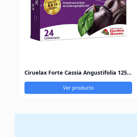
Ciruelax Forte Cassia Angustifolia 125 mg Garden House x 24 Comprimidos
Ver producto