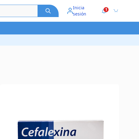
Inicia
1
sesión