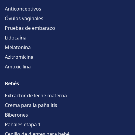
Anticonceptivos
Óvulos vaginales
Pruebas de embarazo
Lidocaína
Melatonina
Azitromicina
Amoxicilina
Bebés
Extractor de leche materna
Crema para la pañalitis
Biberones
Pañales etapa 1
Cepillo de dientes para bebé