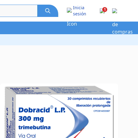
Inicia
1
sesión