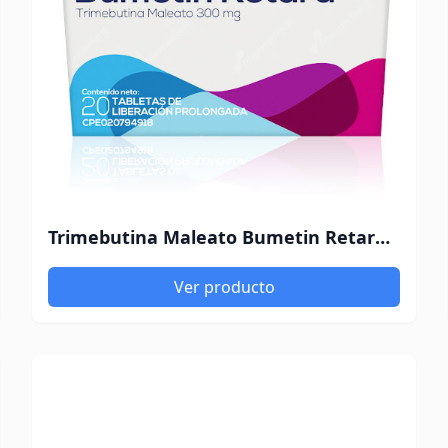
Trimebutina Maleato Bumetin Retard 300 Mg X 20 Tabletas Liberación Prolongada
Ver producto