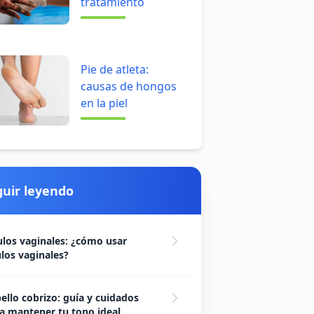
tratamiento
Pie de atleta:
causas de hongos
en la piel
guir leyendo
los vaginales: ¿cómo usar
los vaginales?
ello cobrizo: guía y cuidados
a mantener tu tono ideal