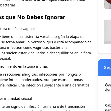
bacterias.
os que No Debes Ignorar
tura del flujo vaginal
 tiene una consistencia variable según la etapa del
jo se torna amarillo, verdoso, gris o está acompañado de
na infección como vaginosis bacteriana,
ios suelen estar vinculados a desequilibrios en la flora
sexual.
ecimiento en la zona íntima:
Se
 a reacciones alérgicas, infecciones por hongos o
igiene íntima inadecuados. Aunque estos síntomas
ía indicar una infección subyacente o una dermatitis
Óvu
óvu
ner intimidad sexual
Cab
nte un signo de infección urinaria o de transmisión
par