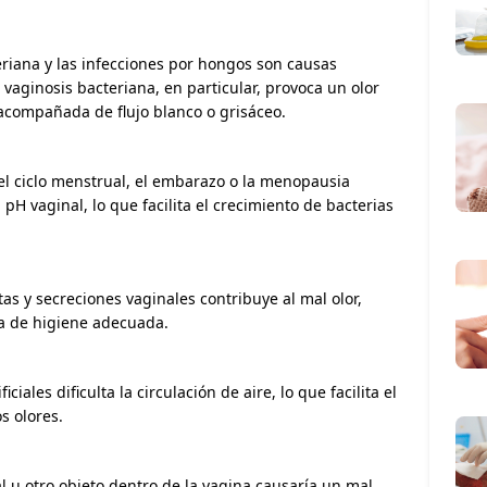
eriana y las infecciones por hongos son causas
 vaginosis bacteriana, en particular, provoca un olor
 acompañada de flujo blanco o grisáceo.
el ciclo menstrual, el embarazo o la menopausia
l pH vaginal, lo que facilita el crecimiento de bacterias
as y secreciones vaginales contribuye al mal olor,
na de higiene adecuada.
ciales dificulta la circulación de aire, lo que facilita el
s olores.
 u otro objeto dentro de la vagina causaría un mal