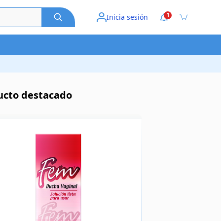
1
Inicia sesión
ucto destacado