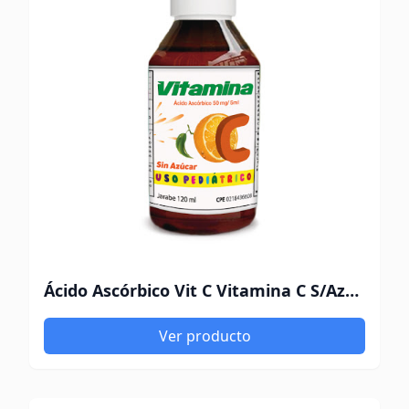
Ácido Ascórbico Vit C Vitamina C S/Azucar 120Ml Solución Ped Fc Pharma Ca
Ver producto