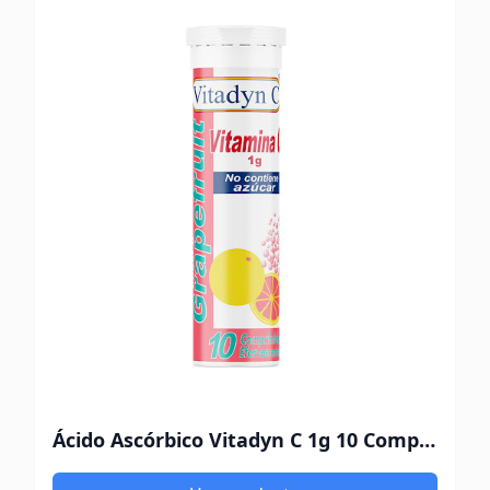
Ácido Ascórbico Vitadyn C 1g 10 Comprimidos Efervescentes Sabor Grapefruit Sin Azucar Oftalmi