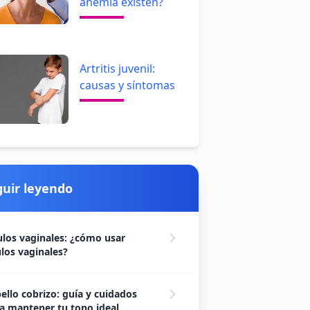
anemia existen?
Artritis juvenil:
causas y síntomas
guir leyendo
los vaginales: ¿cómo usar
los vaginales?
ello cobrizo: guía y cuidados
a mantener tu tono ideal