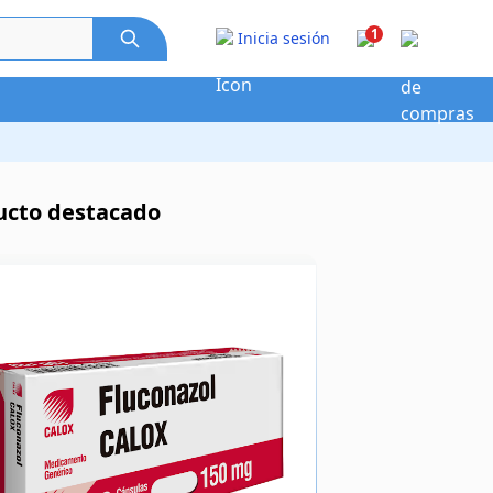
1
Inicia sesión
ucto destacado