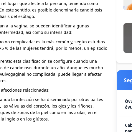
ún el lugar que afecte a la persona, teniendo como
 En este sentido, es posible denominarla candidiosis
diasis del esófago.
an a la vagina, se pueden identificar algunas
 enfermedad, así como su intensidad:
ipo no complicada: es la más común y, según estudios
75 % de las mujeres tendrá, por lo menos, un episodio
rente: esta clasificación se configura cuando una
os de candidiasis durante un año. Aunque es mucho
vulvogaginal no complicada, puede llegar a afectar
Se
res.
 afecciones relacionadas:
uando la infección se ha diseminado por otras partes
Óvu
 las válvulas del corazón, los ojos y los riñones.
óvu
egues de zonas de la piel como en las axilas, en el
la ingle o en los glúteos.
Cab
par