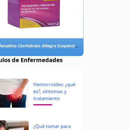
Fexofenadina Clorhidrato Allegra Suspensión 30Mg/5Ml X 150 Ml
culos de Enfermedades
Hemorroides: ¿qué
es?, síntomas y
tratamiento
¿Qué tomar para