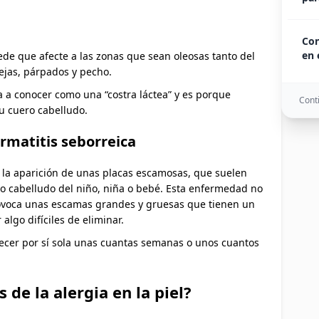
Con
en 
ede que afecte a las zonas que sean oleosas tanto del
rejas, párpados y pecho.
 a conocer como una “costra láctea” y es porque
Conti
u cuero cabelludo.
dermatitis seborreica
es la aparición de unas placas escamosas, que suelen
ero cabelludo del niño, niña o bebé. Esta enfermedad no
provoca unas escamas grandes y gruesas que tienen un
 algo difíciles de eliminar.
recer por sí sola unas cuantas semanas o unos cuantos
 de la alergia en la piel?