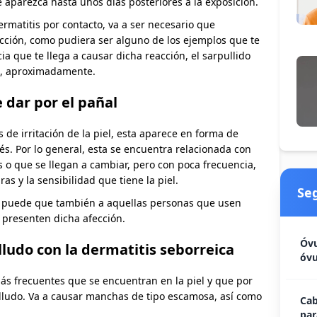
 aparezca hasta unos días posteriores a la exposición.
ermatitis por contacto, va a ser necesario que
cción, como pudiera ser alguno de los ejemplos que te
a que te llega a causar dicha reacción, el sarpullido
s, aproximadamente.
 dar por el pañal
de irritación de la piel, esta aparece en forma de
és. Por lo general, esta se encuentra relacionada con
 o que se llegan a cambiar, pero con poca frecuencia,
as y la sensibilidad que tiene la piel.
Se
ero puede que también a aquellas personas que usen
presenten dicha afección.
Óvu
lludo con la dermatitis seborreica
óvu
más frecuentes que se encuentran en la piel y que por
belludo. Va a causar manchas de tipo escamosa, así como
Cab
par