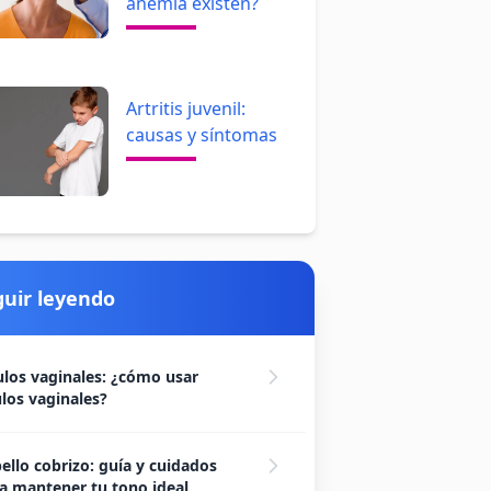
anemia existen?
Artritis juvenil:
causas y síntomas
guir leyendo
los vaginales: ¿cómo usar
los vaginales?
ello cobrizo: guía y cuidados
a mantener tu tono ideal