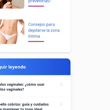
prevenirlas?
Consejos para
depilarse la zona
íntima
guir leyendo
los vaginales: ¿cómo usar
los vaginales?
ello cobrizo: guía y cuidados
a mantener tu tono ideal