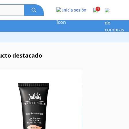
1
Inicia sesión
ucto destacado