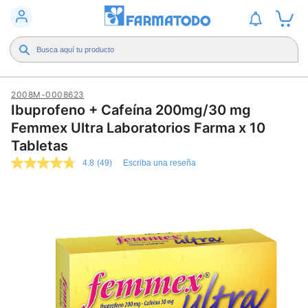
2008M-0008623
Ibuprofeno + Cafeína 200mg/30 mg
Femmex Ultra Laboratorios Farma x 10
Tabletas
4.8
(49)
Escriba una reseña
4.8
de
5
estrellas,
valor
medio
de
valoración.
Read
49
Reviews.
Enlace
en