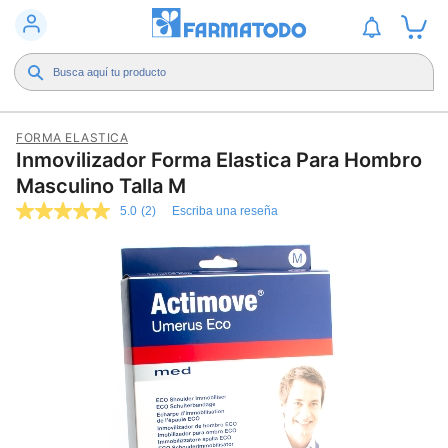
FORMA ELASTICA
Inmovilizador Forma Elastica Para Hombro
Masculino Talla M
5.0
(2)
Escriba una reseña
5.0
de
5
estrellas,
valor
medio
de
valoración.
Read
2
Reviews.
Enlace
en
la
misma