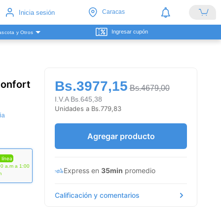
Caracas
Inicia sesión
Ingresar cupón
scota y Otros
Confort
Bs.3977,15
Bs.4679,00
I.V.A Bs.645,38
Unidades a Bs.779,83
ña
Agregar producto
 línea
00 a.m a 1:00
Express en
35min
promedio
m
Calificación y comentarios