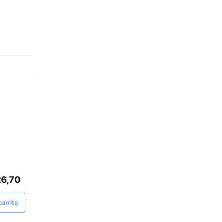
26,70
arrito
15%
ELIVERY - 15% Dcto. 1era Compra
Solo DELIVERY - 15% Dcto. 1era Compra