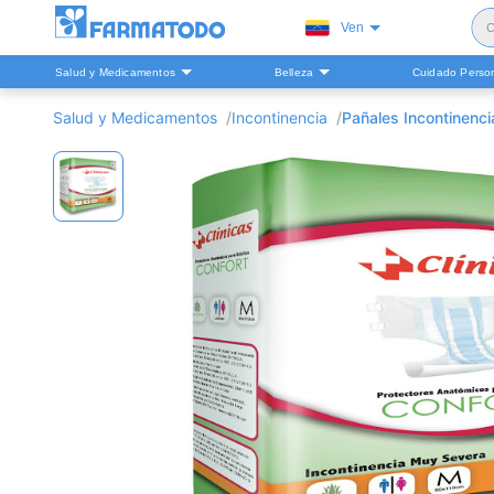
Ven
C
Salud y Medicamentos
Belleza
Cuidado Perso
S
Salud y Medicamentos
Incontinencia
Pañales Incontinenci
H