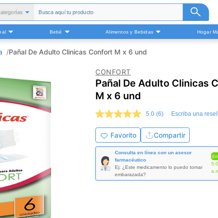
ategorías
Todas
nal
Bebé
Alimentos y Bebidas
Hogar Ma
alud y Medicamentos
Belleza
a
Pañal De Adulto Clinicas Confort M x 6 und
Cuidado Personal
CONFORT
Bebé
Pañal De Adulto Clinicas 
Alimentos y Bebidas
M x 6 und
ogar Mascota y Otros
5.0
(6)
Escriba una rese
5.0
de
5
Favorito
Compartir
estrellas,
valor
Consulta en línea con un asesor
medio
En
farmacéutico
de
5:
Ej: ¿Este medicamento lo puedo tomar
valoración.
a.
embarazada?
Read
6
Reviews.
Enlace
en