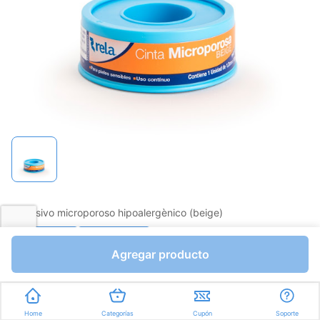
Adhesivo microporoso hipoalergènico (beige)
Favorito
Compartir
Agregar producto
Bs.0,01
Unidades a Bs.0,01
Home
Categorías
Cupón
Soporte