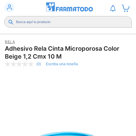
RELA
Adhesivo Rela Cinta Microporosa Color
Beige 1,2 Cmx 10 M
(0)
Escriba una reseña
Sin
puntuación
Enlace
en
la
misma
página.