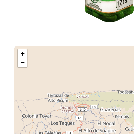
+
−
Cargando M
Tiendas ...