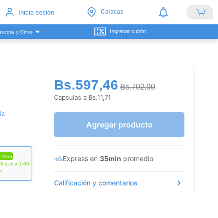
Caracas
Inicia sesión
Ingresar cupón
scota y Otros
Bs.597,46
Bs.702,90
Capsulas a Bs.11,71
ña
Agregar producto
 línea
Express en
35min
promedio
00 a.m a 1:00
m
Calificación y comentarios