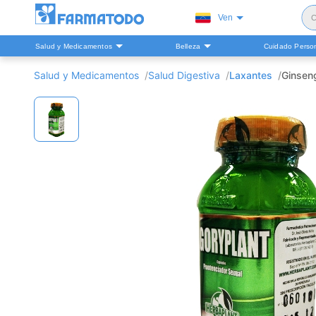
Ven
C
Salud y Medicamentos
Belleza
Cuidado Perso
S
Salud y Medicamentos
Salud Digestiva
Laxantes
Ginsen
H