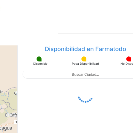
la
misma
página.
Disponibilidad en Farmatodo
Disponible
Poca Disponibilidad
No Dispo
apa con